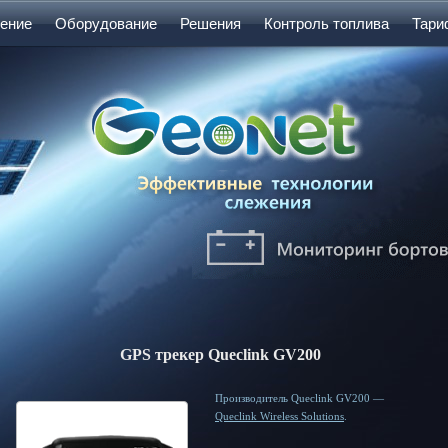
ение
Оборудование
Решения
Контроль топлива
Тар
GPS трекер Queclink GV200
Производитель Queclink GV200 —
Queclink Wireless Solutions
.