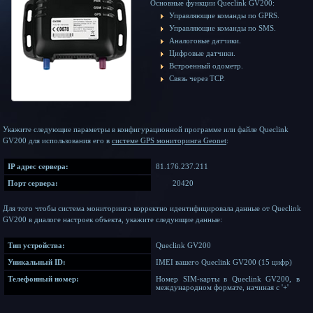
Основные функции Queclink GV200:
Управляющие команды по GPRS.
Управляющие команды по SMS.
Аналоговые датчики.
Цифровые датчики.
Встроенный одометр.
Связь через TCP.
Укажите следующие параметры в конфигурационной программе или файле Queclink
GV200 для использования его в
системе GPS мониторинга Geonet
:
IP адрес сервера:
81.176.237.211
Порт сервера:
20420
Для того чтобы система мониторинга корректно идентифицировала данные от Queclink
GV200 в диалоге настроек объекта, укажите следующие данные:
Тип устройства:
Queclink GV200
Уникальный ID:
IMEI вашего Queclink GV200 (15 цифр)
Телефонный номер:
Номер SIM-карты в Queclink GV200, в
международном формате, начиная с '+'