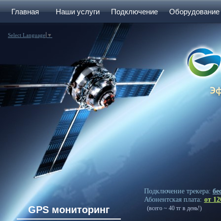
Главная
Наши услуги
Подключение
Оборудование
Select Language
▼
Подключение трекера:
бе
Абонентская плата:
от 12
GPS мониторинг
(всего ~ 40 тг в день!)