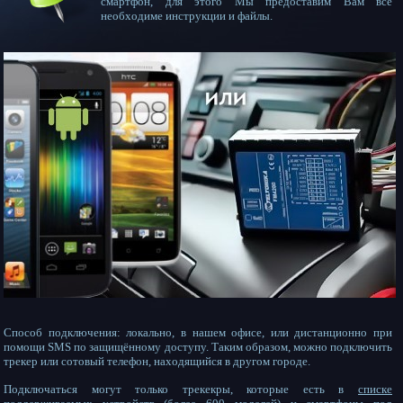
смартфон, для этого Мы предоставим Вам все
необходиме инструкции и файлы.
Способ подключения: локально, в нашем офисе, или дистанционно при
помощи SMS по защищённому доступу. Таким образом, можно подключить
трекер или сотовый телефон, находящийся в другом городе.
Подключаться могут только трекекры, которые есть в
списке