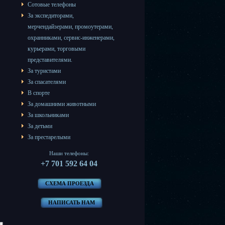
Сотовые телефоны
За
экспедиторами
,
мерчендайзерами
,
промоутерами
,
охранниками
,
сервис-инженерами
,
курьерами
,
торговыми
представителями
.
За туристами
За спасателями
В спорте
За домашними животными
За школьниками
За детьми
За престарелыми
Наши телефоны:
+7 701 592 64 04
СХЕМА ПРОЕЗДА
НАПИСАТЬ НАМ