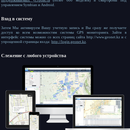
поддерживаемых устройств
(более 600 моделей) и смартфоны под
управлением Symbian и Android.
Вход в систему
Затем Мы активируем Вашу учетную запись и Вы сразу же получаете
доступ ко всем возможностям системы GPS мониторинга. Зайти в
интерфейс системы можно со всех страниц сайта http://www.geonet.kz и с
упрощенной страницы входа:
http://login.geonet.kz
.
Слежение с любого устройства