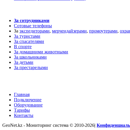
Персональное слежение
За сотрудниками
Сотовые телефоны
За
экспедиторами
,
мерчендайзерами
,
промоутерами
,
охра
За туристами
За спасателями
В спорте
За домашними животными
За школьниками
За детьми
За престарелыми
Главная
Подключение
Оборудование
Тарифы
Контакты
GeoNet.kz - Мониторинг система © 2010-2026
|
Конфиденциаль