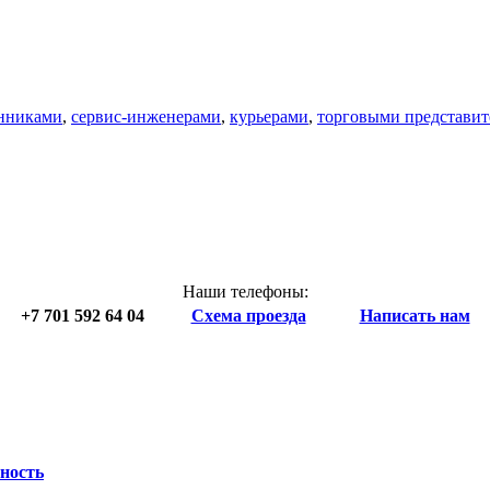
нниками
,
сервис-инженерами
,
курьерами
,
торговыми представи
Наши телефоны:
+7 701 592 64 04
Схема проезда
Написать нам
ность