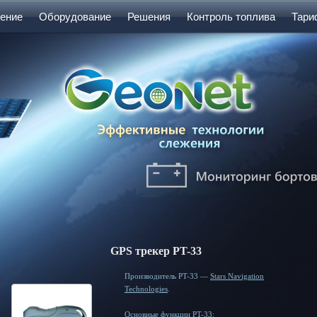
ение
Оборудование
Решения
Контроль топлива
Тар
GPS трекер PT-33
Производитель PT-33 —
Stars Navigation
Technologies
.
Основные функции PT-33: