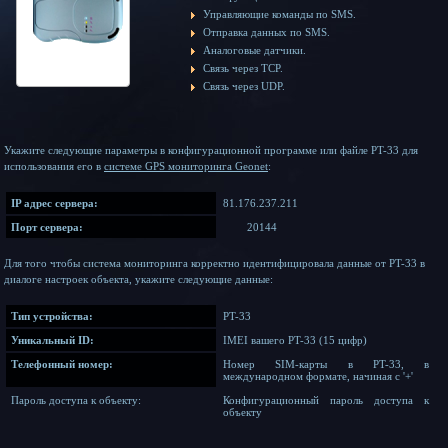
Управляющие команды по SMS.
Отправка данных по SMS.
Аналоговые датчики.
Связь через TCP.
Связь через UDP.
Укажите следующие параметры в конфигурационной программе или файле PT-33 для
использования его в
системе GPS мониторинга Geonet
:
IP адрес сервера:
81.176.237.211
Порт сервера:
20144
Для того чтобы система мониторинга корректно идентифицировала данные от PT-33 в
диалоге настроек объекта, укажите следующие данные:
Тип устройства:
PT-33
Уникальный ID:
IMEI вашего PT-33 (15 цифр)
Телефонный номер:
Номер SIM-карты в PT-33, в
международном формате, начиная с '+'
Пароль доступа к объекту:
Конфигурационный пароль доступа к
объекту