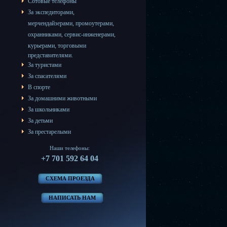
Сотовые телефоны
За
экспедиторами
,
мерчендайзерами
,
промоутерами
,
охранниками
,
сервис-инженерами
,
курьерами
,
торговыми
представителями
.
За туристами
За спасателями
В спорте
За домашними животными
За школьниками
За детьми
За престарелыми
Наши телефоны:
+7 701 592 64 04
СХЕМА ПРОЕЗДА
НАПИСАТЬ НАМ